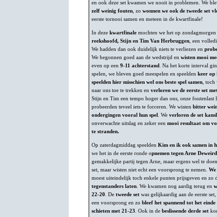
en ook deze set kwamen we nooit in problemen. We bl
zelf weinig fouten
, zo
wonnen we ook de tweede set vl
eerste tornooi samen en meteen in de kwartfinale!
In deze
kwartfinale
mochten we het op zondagmorgen 
reekshoofd, Stijn en Tim Van Herbruggen
, een volled
We hadden dan ook duidelijk niets te verliezen en
probe
We begonnen goed aan de wedstrijd en
wisten mooi mee
even op een
9-11 achterstand
. Na het korte interval g
spelen, we bleven goed meespelen en speelden
keer op 
speelden hier misschien wel ons beste spel samen
, toch
naar ons toe te trekken en
verloren we de eerste set me
Stijn en Tim een tempo hoger dan ons, onze foutenlast 
probeerden teveel iets te forceren. We wisten
bitter wein
ondergingen vooral hun spel
. We
verloren de set kans
onverwachte uitslag en zeker een
mooi resultaat om voo
te stranden.
Op zaterdagmiddag speelden
Kim en ik ook samen in 
we het in de eerste ronde o
pnemen tegen Arne Deweirdt
gemakkelijke partij tegen Arne, maar ergens wel te doe
set, maar wisten niet echt een voorsprong te nemen.
We 
moest uiteindelijk toch enkele punten prijsgeven en zo
tegenstanders laten
. We kwamen nog aardig terug en
w
22-20
. De
tweede set
was gelijkaardig aan de eerste se
een voorsprong en zo
bleef het spannend tot het einde
schieten met 21-23
. Ook in de
beslissende derde set
ko