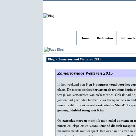
Home
Badminton
Informati
Blog
Blog
» Zomertornooi Wetteren 2015
Zomertornooi Wetteren 2015
In het weekend van
8 en 9 augustus vond voor het ee
plaats. De meeste spelers
hervatten de training begin a
wat je kan verwachten van zo’n tornooi. Ook ik had nog 
jaar en had geen idee hoever ik sta ten opzichte van a
moest ik dit tornooi overal
aantreden in ‘den A’
. Ik sp
gemengd dubbel terug met Kim.
Op
zaterdagmorgen
mocht ik mijn
enkel aanvangen te
minste enkelspelers en vooral
iemand die zich toespitst
maanden steeds minder speel. Het was dan ook van in m