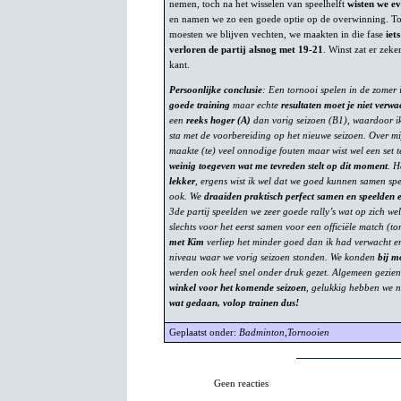
nemen, toch na het wisselen van speelhelft
wisten we ev
en namen we zo een goede optie op de overwinning. To
moesten we blijven vechten, we maakten in die fase
iet
verloren de partij alsnog met 19-21
. Winst zat er zeke
kant.
Persoonlijke conclusie
: Een tornooi spelen in de zomer i
goede training
maar echte
resultaten moet je niet verwa
een
reeks hoger (A)
dan vorig seizoen (B1), waardoor ik
sta met de voorbereiding op het nieuwe seizoen. Over m
maakte (te) veel onnodige fouten maar wist wel een set 
weinig toegeven wat me tevreden stelt op dit moment
. H
lekker
, ergens wist ik wel dat we goed kunnen samen spel
ook. We
draaiden praktisch perfect samen en speelden ee
3de partij speelden we zeer goede rally’s wat op zich wel
slechts voor het eerst samen voor een officiële match (to
met Kim
verliep het minder goed dan ik had verwacht en
niveau waar we vorig seizoen stonden. We konden
bij m
werden ook heel snel onder druk gezet. Algemeen gezien
winkel voor het komende seizoen
, gelukkig hebben we 
wat gedaan, volop trainen dus!
Geplaatst onder:
Badminton
,
Tornooien
Geen reacties