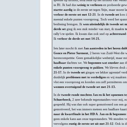
speelde op tornooi, nota bene op het tornooi van Wetter
in B1. Ik had dus
weinig te verliezen
en probeerde gewo
startte aardig
in de eerste set tegen Stijn, maar moest 
verloor de eerste set met 12-21
. In de
tweede set
kon i
meestal enkele punten voorsprong. Toch werd het spa
beslissing brengen. Ik
won uiteindelijk de tweede set m
derde set
ging ik een stuk minder van start, ik maakte
te
rally’s te spelen. Ik kwam dan ook snel op
achterstand
Ik
verloor de derde set met 14-21.
Iets later mocht ik met
Jan aantreden in het heren dub
Gonce en Pieter Surmont
, 2 heren van Zuid-West die 
herencompetitie. Geen gemakkelijke wedstrijd, maar mi
haalbaar
dachten we. We
begonnen wat onzeker
aan de
enkele punten voorsprong te pakken
. We bleven druk 
21-17.
In de
tweede set
gingen we lekker agressief ver
duidelijk
problemen met te verdedigen
en wij maakten 
vlot een voorsprong en konden ons zelf permitteren om
wonnen overtuigend de tweede set met 21-13.
In de
tweede ronde mochten Jan en ik het opnemen t
Schuerbeeck
, 2 zeer bekende tegenstanders voor mij, e
gespeeld. Hij was dan ook super gemotiveerd om een goe
gemotiveerd, het was immers meteen een haalbare kaar
naar de kwartfinale in het HD A
.
Jan en ik begonnen 
geen enkele kans aan onze tegenstanders. We stonden vr
vervolgens
rustig de eerste set uit met 21-12
. Ook in 