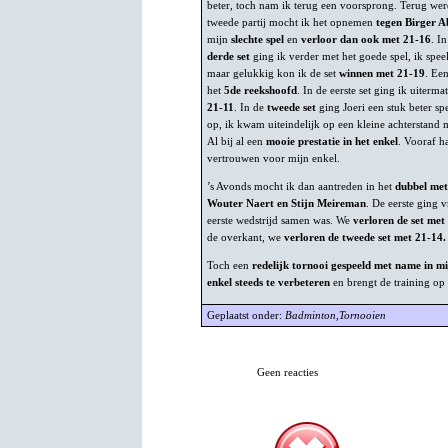
beter, toch nam ik terug een voorsprong. Terug wer
tweede partij mocht ik het opnemen
tegen Birger A
mijn
slechte spel
en
verloor dan ook met 21-16
. I
derde set
ging ik verder met het goede spel, ik spee
maar gelukkig kon ik de set
winnen met 21-19
. Ee
het
5de reekshoofd
. In de eerste set ging ik uiterm
21-11
. In de
tweede set
ging Joeri een stuk beter s
op, ik kwam uiteindelijk op een kleine achterstand 
Al bij al een
mooie prestatie in het enkel
. Vooraf h
vertrouwen voor mijn enkel.
’s Avonds mocht ik dan aantreden in het
dubbel met
Wouter Naert en Stijn Meireman
. De eerste ging 
eerste wedstrijd samen was. We
verloren de set met
de overkant, we
verloren de tweede set met 21-14.
Toch een
redelijk tornooi gespeeld met name in mi
enkel steeds te verbeteren
en brengt de training op 
Geplaatst onder:
Badminton
,
Tornooien
Geen reacties