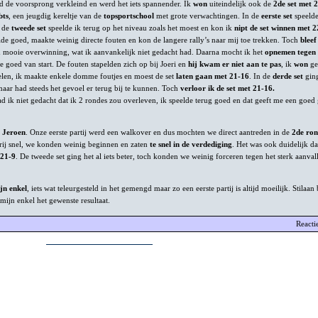
d de voorsprong verkleind en werd het iets spannender. Ik
won
uiteindelijk ook de
2de set met 
bts
, een jeugdig kereltje van de
topsportschool
met grote verwachtingen. In de
eerste set
speelde
n de
tweede set
speelde ik terug op het niveau zoals het moest en kon ik
nipt de set winnen met 2
lde goed, maakte weinig directe fouten en kon de langere rally’s naar mij toe trekken. Toch
bleef
n mooie overwinning, wat ik aanvankelijk niet gedacht had. Daarna mocht ik het
opnemen tegen 
ate goed van start. De fouten stapelden zich op bij Joeri en
hij kwam er niet aan te pas
, ik
won
ge
pelen, ik maakte enkele domme foutjes en moest de set
laten gaan met 21-16
. In de
derde set
ging
maar had steeds het gevoel er terug bij te kunnen. Toch
verloor ik de set met 21-16.
ad ik niet gedacht dat ik 2 rondes zou overleven, ik speelde terug goed en dat geeft me een goed
 Jeroen
. Onze eerste partij werd een walkover en dus mochten we direct aantreden in de
2de ron
vrij snel, we konden weinig beginnen en zaten
te snel in de verdediging
. Het was ook duidelijk da
 21-9
. De tweede set ging het al iets beter, toch konden we weinig forceren tegen het sterk aanva
jn enkel
, iets wat teleurgesteld in het gemengd maar zo een eerste partij is altijd moeilijk. Stilaan
mijn enkel het gewenste resultaat.
Reacti