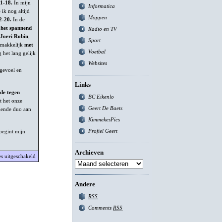
21-18.
In mijn
Informatica
 ik nog altijd
Moppen
2-20.
In de
 het spannend
Radio en TV
Joeri Robin
,
Sport
makkelijk
met
Voetbal
 het lang gelijk
Websites
 gevoel en
Links
de tegen
BC Eikenlo
t het onze
Geert De Baets
llende duo aan
KimmekesPics
Profiel Geert
 begint mijn
Archieven
voor
es uitgeschakeld
Vlaamse
Kampioenschappen
2007
Andere
RSS
Comments
RSS