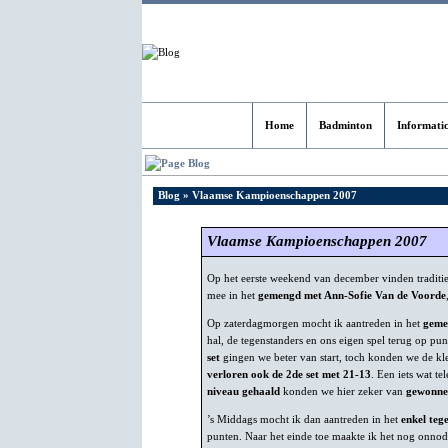
Home
Badminton
Informati
Blog
Blog
» Vlaamse Kampioenschappen 2007
Vlaamse Kampioenschappen 2007
Op het eerste weekend van december vinden traditi
mee in het
gemengd met Ann-Sofie Van de Voorde
Op zaterdagmorgen mocht ik aantreden in het
geme
hal, de tegenstanders en ons eigen spel terug op punt
set
gingen we beter van start, toch konden we de kl
verloren ook de 2de set met 21-13
. Een iets wat te
niveau gehaald
konden we hier zeker van
gewonne
’s Middags mocht ik dan aantreden in het
enkel teg
punten. Naar het einde toe maakte ik het nog onnod