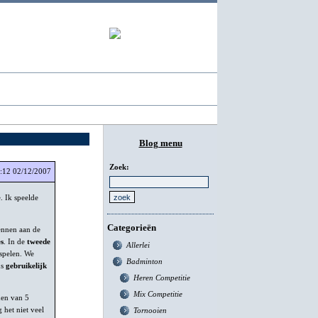
Badminton - ICT
Blog menu
Zoek:
:12 02/12/2007
. Ik speelde
Categorieën
wennen aan de
es
. In de
tweede
Allerlei
spelen. We
Badminton
ns
gebruikelijk
Heren Competitie
Mix Competitie
men van 5
 het niet veel
Tornooien