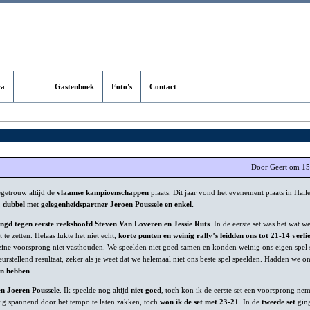
ca
Blog
Gastenboek
Foto's
Contact
Door Geert om 15
egetrouw altijd de
vlaamse kampioenschappen
plaats. Dit jaar vond het evenement plaats in Halle
,
dubbel
met
gelegenheidspartner Jeroen Poussele en enkel.
ngd tegen eerste reekshoofd Steven Van Loveren en Jessie Ruts
. In de eerste set was het wat 
 te zetten. Helaas lukte het niet echt,
korte punten en weinig rally’s leidden ons tot 21-14 verli
eine voorsprong niet vasthouden. We speelden niet goed samen en konden weinig ons eigen spel 
leurstellend resultaat, zeker als je weet dat we helemaal niet ons beste spel speelden. Hadden we o
n hebben
.
en Joeren Poussele
. Ik speelde nog altijd
niet goed
, toch kon ik de eerste set een voorsprong ne
ig spannend door het tempo te laten zakken, toch
won ik de set met 23-21
. In de
tweede set
ging