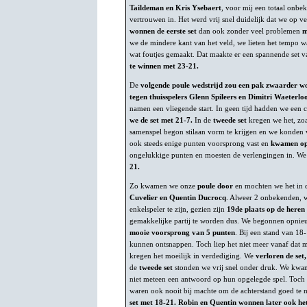
Taildeman en Kris Ysebaert
, voor mij een totaal onbe
vertrouwen in. Het werd vrij snel duidelijk dat we op v
wonnen de eerste set
dan ook zonder veel problemen
m
we de mindere kant van het veld, we lieten het tempo w
wat foutjes gemaakt. Dat maakte er een spannende set v
te winnen met 23-21.
De
volgende poule wedstrijd zou een pak zwaarder w
tegen thuisspelers Glenn Spileers en Dimitri Waeterlo
namen een vliegende start. In geen tijd hadden we een
we de set met 21-7.
In de
tweede set
kregen we het, zoa
samenspel begon stilaan vorm te krijgen en we konden 
ook steeds enige punten voorsprong vast en
kwamen op
ongelukkige punten en moesten de verlengingen in. We
21.
Zo kwamen we onze
poule door
en mochten we het in
Cuvelier en Quentin Ducrocq
. Alweer 2 onbekenden, w
enkelspeler te zijn, gezien zijn
19de plaats op de heren
gemakkelijke partij te worden dus. We begonnen opnie
mooie voorsprong van 5 punten
. Bij een stand van 18-
kunnen ontsnappen. Toch liep het niet meer vanaf dat
kregen het moeilijk in verdediging. We
verloren de set
de
tweede set
stonden we vrij snel onder druk. We kw
niet meteen een antwoord op hun opgelegde spel. Toch 
waren ook nooit bij machte om de achterstand goed te
set met 18-21. Robin en Quentin wonnen later ook het