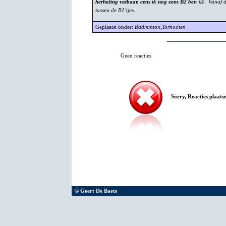
herhaling vatbaar, eens ik nog eens B2 ben
😉 . Vanaf d
tussen de B1’tjes.
Geplaatst onder:
Badminton
,
Tornooien
Geen reacties
Sorry, Reacties plaatse
© Geert De Baets