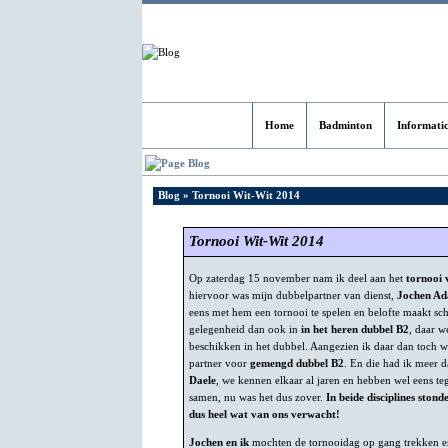
Home
Badminton
Informati
Blog
Blog
» Tornooi Wit-Wit 2014
Tornooi Wit-Wit 2014
Op zaterdag 15 november nam ik deel aan het
tornooi
hiervoor was mijn dubbelpartner van dienst,
Jochen A
eens met hem een tornooi te spelen en belofte maakt sc
gelegenheid dan ook in
in het heren dubbel B2
, daar w
beschikken in het dubbel. Aangezien ik daar dan toch w
partner voor
gemengd dubbel B2
. En die had ik meer 
Daele
, we kennen elkaar al jaren en hebben wel eens te
samen, nu was het dus zover.
In beide disciplines ston
dus heel wat van ons verwacht!
Jochen en ik
mochten de tornooidag op gang trekken 