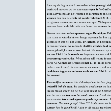
Later op de dag mocht ik aantreden in het
gemengd dub
wedstrijd
moesten we het opnemen
tegen Sofie Godfro
goed aanvallend aan de wedstrijd en kwamen zo snel o
wonnen
dan ook de
eerste set comfortabel met 21-8
. 
terug even zoeken naar ons aanvallend spel. We begon
een stuk beter in de 2de helft van de set. We
wonnen de 
Daarna mochten we het
opnemen tegen Dominique Titi
van naam en wist dat hij een lastige tegenstander kon zi
gespeeld en was het dus vooral
afwachten
. In het begi
er ons overkwam, we zagen de
shuttles steeds te laat
een ongelooflijke manier over het net. We kwamen op 
set met 15-21.
In de
tweede set
begonnen we een stuk 
voorsprong
vasthouden. We maakten zelf weinig fouten
partij, we
wonnen de tweede set met 21-15
. In de
derde
hadden nooit een grote voorsprong en kwamen ook noo
de duimen leggen
en
verloren we de set met 18-21. Er
het tornooi.
Persoonlijke conclusie:
Het dubbelspel met Jochen ging 
wedstrijd leek de beste
. We draaiden goed samen en kond
laatste match kregen we het niet voor elkaar om hetzelfd
was het even
zoeken naar het goede samenspel
, ook da
we misschien
iets te snel tegen een goede tegenstander
.
winnaars.
Het moet gezegd, “den B2” is niet meer wat h
systeem kan je gemakkelijk A (en ex-A) spelers tegenko