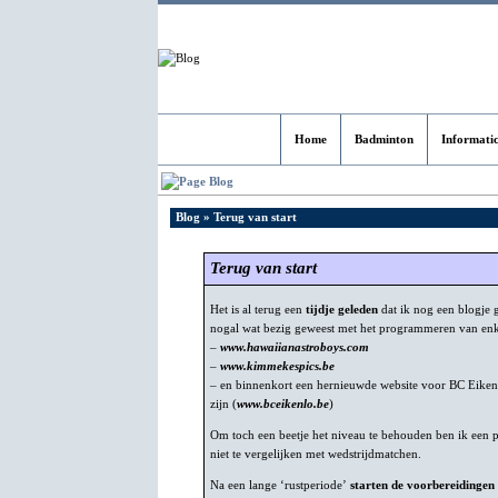
Home
Badminton
Informati
Blog
Blog
» Terug van start
Terug van start
Het is al terug een
tijdje geleden
dat ik nog een blogje g
nogal wat bezig geweest met het programmeren van enk
–
www.hawaiianastroboys.com
–
www.kimmekespics.be
– en binnenkort een hernieuwde website voor BC Eikenlo
zijn (
www.bceikenlo.be
)
Om toch een beetje het niveau te behouden ben ik een pa
niet te vergelijken met wedstrijdmatchen.
Na een lange ‘rustperiode’
starten de voorbereidingen