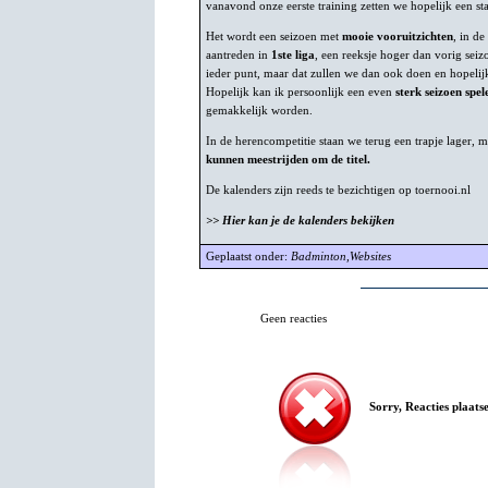
vanavond onze eerste training zetten we hopelijk een sta
Het wordt een seizoen met
mooie vooruitzichten
, in de
aantreden in
1ste liga
, een reeksje hoger dan vorig sei
ieder punt, maar dat zullen we dan ook doen en hopelij
Hopelijk kan ik persoonlijk een even
sterk seizoen spel
gemakkelijk worden.
In de herencompetitie staan we terug een trapje lager, 
kunnen meestrijden om de titel.
De kalenders zijn reeds te bezichtigen op toernooi.nl
>> Hier kan je de kalenders bekijken
Geplaatst onder:
Badminton
,
Websites
Geen reacties
Sorry, Reacties plaatse