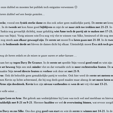
n onze dubbel en moesten het publiek toch enigszins verwennen 🙂
t heren dubbel wel een beetje gestolen…
eecke
, vooral een
fysiek sterke dame
en dus ook zeker geen makkelijke partij. De
eerste set
kree
6
. In de
tweede set
kon Anne goed
bijblijven
en nipt de set
naar zich toe trekken met 21-23
. In
Saskia nog gevaarlijk dichtbij, maar gelukkig
wist Anne toch de partij uit te maken met 17-21.
zus van Stijn). Vorig seizoen wist Eva nog vrij vlot te winnen van Silke, benieuwd of dit nog ste
s
nog steeds
aan elkaar gewaagd zijn
. De
eerste set
moest Eva
laten gaan met 21-18
. In de
twe
In de
beslissende derde set
bleven de dames dicht bij elkaar. Uiteindelijk moest
Eva zich toch g
 nog de heren enkels en de mixen te gaan waren er zeker kansen …
 nam het op
tegen Davy De Grauwe
. In de
eerste set
speelde Stijn vooral
goed rond
en wist zijn 
e set
bewoog
Stijn een stuk
minder
vlot en dat vertaalde zich in
meer rechtstreekse fouten
. De
s
aakte Stijn
teveel directe fouten
en
verloor
ook deze set
met 21-9.
rno
. Ook dit beloofde geen gemakkelijke partij te worden. Ook hier werd de e
erste set meteen 
n Kevin op lichte achterstand, die hij nog deels goed maakte maar alsnog de
set moest laten s
 Arno zijn doodsteek.
Kevin
kon zijn
niveau vasthouden
en
won de set
vrij vlot
met 13-21.
e volle winst …
egen Leen en Arne
. Het gebrek aan wedstrijdritme bij Leen was toch wel snel merkbaar en hierva
akkelijk met 8-21 en 9-21
. Hiermee
haalden
we wel
de overwinning binnen
, wat ervoor zorgd
 Davy en zus Silke
. Ons duo ging
goed van start
en wist de
eerste
te
winnen met 14-21
. In de