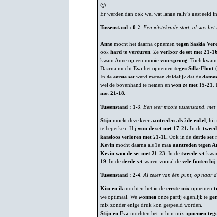
🙂
Er werden dan ook wel wat lange rally’s gespeeld i
Tussenstand : 0-2
.
Een uitstekende start, al was he
Anne
mocht het daarna opnemen
tegen Saskia Ver
ook
hard te verduren
. Ze
verloor de set met 21-1
kwam Anne op een mooie
voorsprong
. Toch kwam 
Daarna mocht
Eva
het opnemen
tegen Silke Eloot
(
In de
eerste set
werd meteen duidelijk dat de
dame
wel de bovenhand te nemen en
won ze met 15-21
. 
met 21-18.
Tussenstand : 1-3
.
Een zeer mooie tussenstand, met
Stijn
mocht deze keer
aantreden als 2de enkel
, hij
te beperken. Hij
won de set met 17-21.
In de
tweed
kansloos verloren met 21-11.
Ook in de
derde set
m
Kevin
mocht daarna als 1e man
aantreden tegen A
Kevin won de set met 21-23
. In de
tweede set
kwame
19
. In de
derde set
waren vooral de
vele fouten bij
Tussenstand : 2-4
.
Al zeker van één punt, op naar d
Kim en ik
mochten het in de
eerste mix
opnemen
t
we optimaal. We
wonnen
onze partij eigenlijk te
gem
mix zonder enige druk kon gespeeld worden.
Stijn en Eva
mochten het in hun mix
opnemen tegen