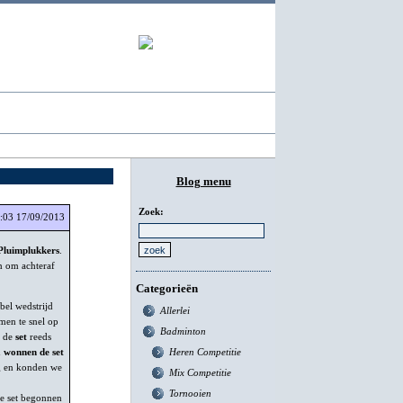
Badminton - ICT
Blog menu
Zoek:
:03 17/09/2013
Pluimplukkers
.
en om achteraf
Categorieën
el wedstrijd
Allerlei
men te snel op
Badminton
s de
set
reeds
Heren Competitie
n
wonnen de set
ug en konden we
Mix Competitie
Tornooien
e set begonnen