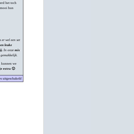
erd het toch
h mooi hun
 er wel een set
een leuke
j.
In onze
mix
 gemakkelijk.
k kunnen we
je extra 🙂
voor
es uitgeschakeld
Pluimplukkers
3G
–
Eikenlo
1G
:
2-
6