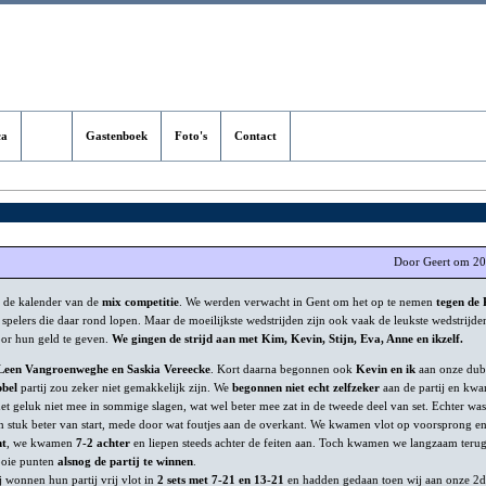
ca
Blog
Gastenboek
Foto's
Contact
Door Geert om 20
 de kalender van de
mix competitie
. We werden verwacht in Gent om het op te nemen
tegen de 
e spelers die daar rond lopen. Maar de moeilijkste wedstrijden zijn ook vaak de leukste wedstrijd
oor hun geld te geven.
We gingen de strijd aan met Kim, Kevin, Stijn, Eva, Anne en ikzelf.
Leen Vangroenweghe en Saskia Vereecke
. Kort daarna begonnen ook
Kevin en ik
aan onze dubb
bel
partij zou zeker niet gemakkelijk zijn. We
begonnen niet echt zelfzeker
aan de partij en kwa
et geluk niet mee in sommige slagen, wat wel beter mee zat in de tweede deel van set. Echter wa
n stuk beter van start, mede door wat foutjes aan de overkant. We kwamen vlot op voorsprong e
ht
, we kwamen
7-2 achter
en liepen steeds achter de feiten aan. Toch kwamen we langzaam ter
ooie punten
alsnog de partij te winnen
.
j wonnen hun partij vrij vlot in
2 sets met 7-21 en 13-21
en hadden gedaan toen wij aan onze 2d