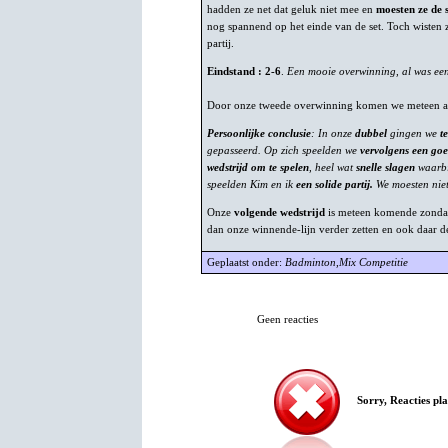
hadden ze net dat geluk niet mee en
moesten ze de 
nog spannend op het einde van de set. Toch wisten 
partij.
Eindstand : 2-6
.
Een mooie overwinning, al was een 3
Door onze tweede overwinning komen we meteen aan 
Persoonlijke conclusie
: In onze
dubbel
gingen we
t
gepasseerd. Op zich speelden we
vervolgens een go
wedstrijd om te spelen
, heel wat
snelle slagen
waarbi
speelden Kim en ik
een solide partij.
We moesten niet 
Onze
volgende wedstrijd
is meteen komende zonda
dan onze winnende-lijn verder zetten en ook daar d
Geplaatst onder:
Badminton
,
Mix Competitie
Geen reacties
Sorry, Reacties pla