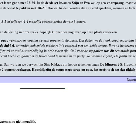
set laten gaan met 22-20
. In de
derde set
kwamen
Stijn en Eva
wel op een
voorsprong
, maar w
ze de
winst te pakken met 18-21
. Hoewel beiden vonden dat ze slecht speelden, wonnen ze toc
-5 of zelfs een 4-4 mogelijk geweest gezien de vele 3 setters.
de leiding in onze reeks, hopelijk kunnen we nog even op deze plaats vertoeven.
e traag van start
en moesten we echt groeien in de partij. Dat deden we dan ook goed, maar dan is
ede dubbel
, er werden ook enkele mooie rally’s gespeeld met een deftig tempo. Ik vond het
tevens 
j zowel aanval als verdediging in orde moest zijn. Ook voor de
supporters was dit een mooie parti
echt heel diep gaan om de bovenhand te nemen in de partij. We wonnen eigenlijk te partij iets te
g. Dan worden we verwacht
in Sint-Niklaas
om het op te nemen tegen
De Mintons 2G.
Hopelij
e
2 punten wegkapen
.
Hopelijk zijn de supporters terug op post, het geeft toch net dat tikkelt
Reacti
atsen is nu niet mogelijk.