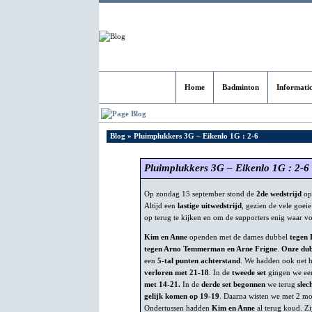
Home
Badminton
Informati
Blog
Blog
» Pluimplukkers 3G – Eikenlo 1G : 2-6
Pluimplukkers 3G – Eikenlo 1G : 2-6
Op zondag 15 september stond de
2de wedstrijd
op
Altijd een
lastige uitwedstrijd
, gezien de vele goei
op terug te kijken en om de supporters enig waar v
Kim en Anne
openden met de dames dubbel
tegen 
tegen Arno Temmerman en Arne Frigne
.
Onze dub
een
5-tal punten achterstand
. We hadden ook net h
verloren met 21-18
. In de
tweede set
gingen we ee
met 14-21.
In de
derde set
begonnen
we terug
slec
gelijk komen op 19-19
. Daarna wisten we met 2 m
Ondertussen hadden
Kim en Anne
al terug koud. Zi