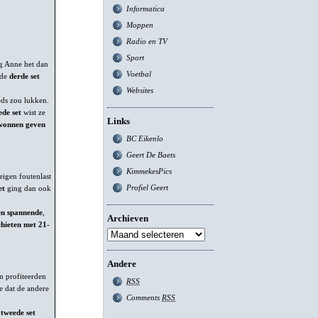
Informatica
Moppen
Radio en TV
Sport
g Anne het dan
Voetbal
 de
derde set
Websites
eds zou lukken.
ede set
wist ze
Links
ewonnen geven
BC Eikenlo
Geert De Baets
KimmekesPics
eigen foutenlast
Profiel Geert
et
ging dan ook
een spannende
,
Archieven
chieten met 21-
Andere
n profiteerden
RSS
e dat de andere
Comments
RSS
tweede set