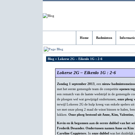
Home
Badminton
Informati
Blog
Blog
» Lokerse 2G – Eikenlo 1G : 2-6
Lokerse 2G – Eikenlo 1G : 2-6
Zondag 1 september 2013
, een
nieuw badmintonseizo
met het eerste gemengde team de competitie
openen te
een rematch van de laatste wedstrijd in de gemengde co
de ploegen wel wat gewijzigd ondertussen,
onze ploeg 
terwijl Lokeren 2G de hulp kreeg van enkele spelers uit
we met onze ploeg 2 maal de winst binnen te halen, be
lukken.
Onze ploeg bestond uit Anne, Kim, Valentine, K
Kevin en ik begonnen aan de eerste dubbel van het se
Frederik Desander. Ondertussen namen Anne en Kim 
Caroline Coppieters
. In
onze dubbel
was het duidelijk