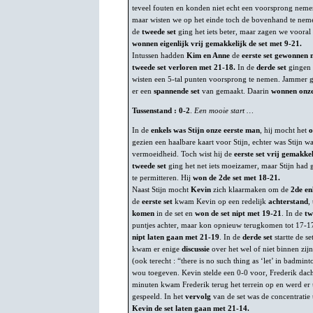
teveel fouten en konden niet echt een voorsprong nem
maar wisten we op het einde toch de bovenhand te ne
de
tweede set
ging het iets beter, maar zagen we vooral 
wonnen eigenlijk vrij gemakkelijk de set met 9-21.
Intussen hadden
Kim en Anne
de
eerste set
gewonnen 
tweede set verloren met 21-18.
In de
derde set
gingen 
wisten een 5-tal punten voorsprong te nemen. Jammer g
er een
spannende set
van gemaakt. Daarin
wonnen onze
Tussenstand : 0-2
.
Een mooie start …
In de
enkels was Stijn onze eerste man
, hij mocht het
o
gezien een haalbare kaart voor Stijn, echter was Stijn wa
vermoeidheid. Toch wist hij de
eerste set vrij gemakke
tweede set
ging het net iets moeizamer, maar Stijn had
te permitteren. Hij
won de 2de set met 18-21.
Naast Stijn mocht
Kevin
zich klaarmaken om de
2de en
de
eerste set
kwam Kevin op een redelijk
achterstand
,
komen
in de set en
won de set nipt met 19-21
. In de
tw
puntjes achter, maar kon opnieuw terugkomen tot 17-17
nipt laten gaan met 21-19
. In de
derde set
startte de s
kwam er enige
discussie
over het wel of niet binnen zij
(ook terecht : “there is no such thing as ‘let’ in badmi
wou toegeven. Kevin stelde een 0-0 voor, Frederik dac
minuten kwam Frederik terug het terrein op en werd er u
gespeeld. In het
vervolg
van de set was de concentratie
Kevin de set laten gaan met 21-14.