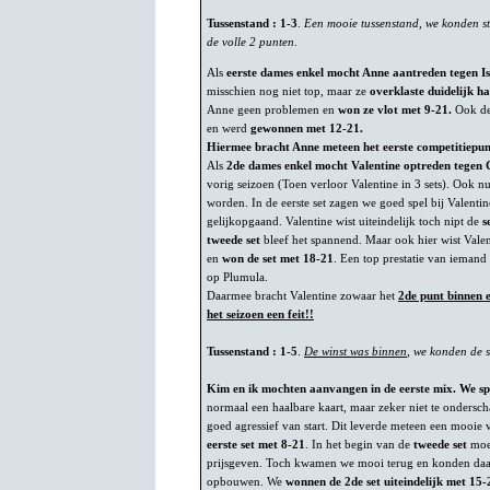
Tussenstand : 1-3
.
Een mooie tussenstand, we konden sti
de volle 2 punten.
Als
eerste dames enkel mocht Anne aantreden tegen Is
misschien nog niet top, maar ze
overklaste duidelijk h
Anne geen problemen en
won ze vlot met 9-21.
Ook d
en werd
gewonnen met 12-21.
Hiermee bracht Anne meteen het eerste competitiepun
Als
2de dames enkel mocht Valentine optreden tegen 
vorig seizoen (Toen verloor Valentine in 3 sets). Ook n
worden. In de eerste set zagen we goed spel bij Valentine
gelijkopgaand. Valentine wist uiteindelijk toch nipt de
s
tweede set
bleef het spannend. Maar ook hier wist Valent
en
won de set met 18-21
. Een top prestatie van ieman
op Plumula.
Daarmee bracht Valentine zowaar het
2de punt binnen 
het seizoen een feit!!
Tussenstand : 1-5
.
De winst was binnen
, we konden de 
Kim en ik mochten aanvangen in de eerste mix. We spe
normaal een haalbare kaart, maar zeker niet te ondersch
goed agressief van start. Dit leverde meteen een mooi
eerste set met 8-21
. In het begin van de
tweede set
moes
prijsgeven. Toch kwamen we mooi terug en konden daa
opbouwen. We
wonnen de 2de set uiteindelijk met 15-