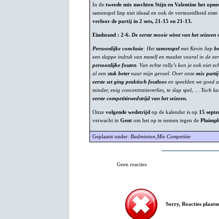
In de
tweede mix mochten Stijn en Valentine het opn
samenspel liep niet ideaal en ook de vermoeidheid eiste 
verloor de partij in 2 sets, 21-15 en 21-13.
Eindstand : 2-6.
De eerste mooie winst van het seizoen w
Persoonlijke conclusie
: Het
samenspel
met Kevin liep
be
een slappe indruk van mezelf en maakte vooral in de eers
persoonlijke fouten
. Van echte rally’s kon je ook niet ec
al een
stuk beter
naar mijn gevoel. Over onze
mix parti
eerste set ging praktisch foutloos
en speelden we goed aa
minder, enig concentratieverlies, te slap spel, … Toch k
eerste competitiewedstrijd van het seizoen.
Onze
volgende wedstrijd
op de kalender is op
15 sept
verwacht in
Gent
om het op te nemen tegen de
Pluimpl
Geplaatst onder:
Badminton
,
Mix Competitie
Geen reacties
Sorry, Reacties plaatse