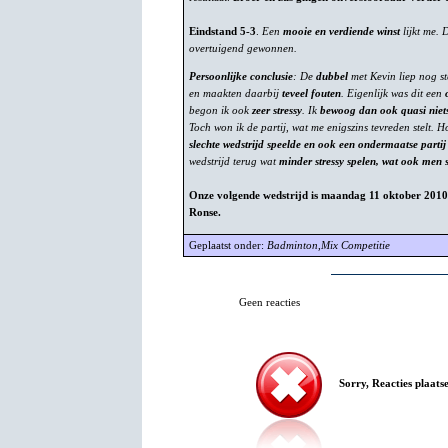
Eindstand 5-3
.
Een
mooie en verdiende winst
lijkt me. 
overtuigend gewonnen.
Persoonlijke conclusie
: De
dubbel
met Kevin liep nog s
en maakten daarbij
teveel fouten
. Eigenlijk was dit een
begon ik ook
zeer stressy
. Ik
bewoog dan ook quasi niet
Toch won ik de partij, wat me enigszins tevreden stelt. H
slechte wedstrijd speelde en ook een ondermaatse partij
wedstrijd terug wat
minder stressy spelen, wat ook men 
Onze volgende wedstrijd is maandag 11 oktober 201
Ronse.
Geplaatst onder:
Badminton
,
Mix Competitie
Geen reacties
Sorry, Reacties plaatse