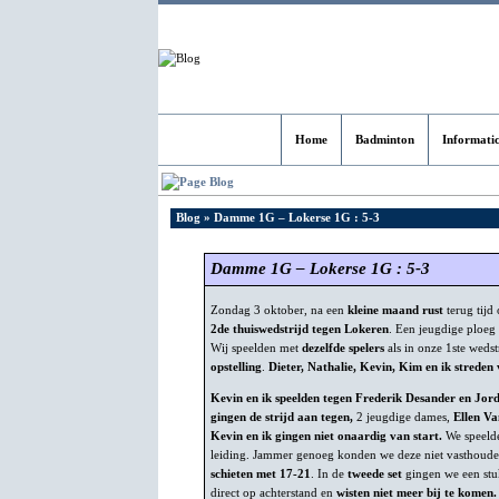
Home
Badminton
Informati
Blog
Blog
» Damme 1G – Lokerse 1G : 5-3
Damme 1G – Lokerse 1G : 5-3
Zondag 3 oktober, na een
kleine maand rust
terug tijd
2de thuiswedstrijd tegen Lokeren
. Een jeugdige ploeg
Wij speelden met
dezelfde spelers
als in onze 1ste wedst
opstelling
.
Dieter, Nathalie, Kevin, Kim en ik streden
Kevin en ik speelden tegen Frederik Desander en Jor
gingen de strijd aan tegen,
2 jeugdige dames,
Ellen Va
Kevin en ik gingen niet onaardig van start.
We speelde
leiding. Jammer genoeg konden we deze niet vasthoud
schieten met 17-21
. In de
tweede set
gingen we een st
direct op achterstand en
wisten niet meer bij te komen.