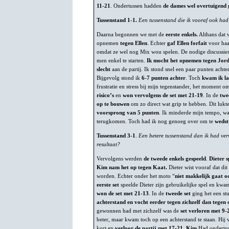
11-21
. Ondertussen hadden
de dames wel overtuigend
Tussenstand 1-1.
Een tussenstand die ik vooraf ook had
Daarna begonnen we met de
eerste enkels.
Althans dat 
opnemen
tegen Ellen
. Echter
gaf Ellen forfait
voor haa
omdat ze wel nog Mix wou spelen. De nodige discussies 
men enkel te starten.
Ik mocht het opnemen tegen Jor
slecht
aan de partij. Ik stond snel een paar punten achte
Bijgevolg stond ik
6-7 punten achter
. Toch
kwam ik l
frustratie en stress bij mijn tegenstander, het moment om
risico’s
en
won vervolgens de set met 21-19
. In de
twe
op te bouwen
om zo direct wat grip te hebben. Dit lukt
voorsprong van 5 punten
. Ik minderde mijn tempo, w
terugkomen. Toch had ik nog genoeg over om te
wedstr
Tussenstand 3-1
.
Een betere tussenstand dan ik had ve
resultaat?
Vervolgens werden
de tweede enkels gespeeld
.
Dieter 
Kim nam het op tegen Kaat.
Dieter wist vooraf dat dit
worden. Echter onder het moto “
niet makkelijk gaat o
eerste set
speelde Dieter zijn gebruikelijke spel en kwa
won de set met 21-13
. In de
tweede set
ging het een s
achterstand en vocht eerder tegen zichzelf dan tegen 
gewonnen had met zichzelf was de
set verloren met 9-
beter, maar kwam toch op een achterstand te staan. Hij
kort en
verloor de partij met 17-21
.
Kim
Had ondertus