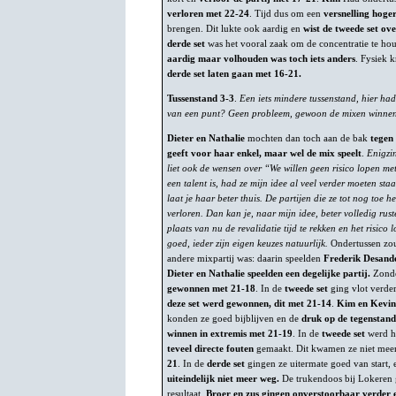
verloren met 22-24
. Tijd dus om een
versnelling hoge
brengen. Dit lukte ook aardig en
wist de tweede set ov
derde set
was het vooral zaak om de concentratie te houd
aardig maar volhouden was toch iets anders
. Fysiek 
derde set laten gaan met 16-21.
Tussenstand 3-3
.
Een iets mindere tussenstand, hier had
van een punt? Geen probleem, gewoon de mixen winne
Dieter en Nathalie
mochten dan toch aan de bak
tegen
geeft voor haar enkel, maar wel de mix speelt
.
Enigzi
liet ook de wensen over “We willen geen risico lopen met 
een talent is, had ze mijn idee al veel verder moeten staa
laat je haar beter thuis. De partijen die ze tot nog toe 
verloren. Dan kan je, naar mijn idee, beter volledig rus
plaats van nu de revalidatie tijd te rekken en het risico
goed, ieder zijn eigen keuzes natuurlijk.
Ondertussen zou 
andere mixpartij was: daarin speelden
Frederik Desand
Dieter en Nathalie speelden een degelijke partij.
Zonde
gewonnen met 21-18
. In de
tweede set
ging vlot verde
deze set werd gewonnen, dit met 21-14
.
Kim en Kevin
konden ze goed bijblijven en de
druk op de tegenstan
winnen in extremis met 21-19
. In de
tweede set
werd he
teveel directe fouten
gemaakt. Dit kwamen ze niet mee
21
. In de
derde set
gingen ze uitermate goed van start, 
uiteindelijk niet meer weg.
De trukendoos bij Lokeren 
resultaat.
Broer en zus gingen onverstoorbaar verder