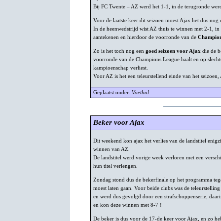
Bij FC Twente – AZ werd het 1-1, in de terugronde we
Voor de laatste keer dit seizoen moest Ajax het dus no
In de heenwedstrijd wist AZ thuis te winnen met 2-1, in
aantekenen en hierdoor de voorronde van de
Champions
Zo is het toch nog een
goed seizoen voor Ajax
die de b
voorronde van de Champions League haalt en op slecht
kampioenschap verliest.
Voor AZ is het een teleurstellend einde van het seizoen, 
Geplaatst onder:
Voetbal
Beker voor Ajax
Dit weekend kon ajax het verlies van de landstitel enig
winnen van AZ.
De landstitel werd vorige week verloren met een versch
hun titel verlengen.
Zondag stond dus de bekerfinale op het programma tegen
moest laten gaan. Voor beide clubs was de teleurstellin
en werd dus gevolgd door een strafschoppenserie, daarin
en kon deze winnen met 8-7 !
De beker is dus voor de 17-de keer voor Ajax, en zo heb