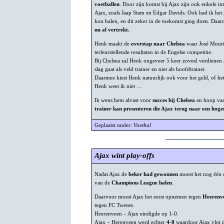
voetballen
. Door zijn komst bij Ajax zijn ook enkele in
Ajax, zoals Jaap Stam en Edgar Davids. Ook had ik het 
kon halen, en dit zeker in de toekomst ging doen. Daar
nu al vertrekt.
Henk maakt de
overstap naar Chelsea
waar José Mouri
terleurstellende resultaten in de Engelse competitie.
Bij Chelsea zal Henk ongeveer 5 keer zoveel verdienen al
slag gaat als veld trainer en niet als hoofdtrainer.
Daarmee kiest Henk natuurlijk ook voor het geld, of het
Henk weet ik niet …
Ik wens hem alvast voor
succes bij Chelsea
en hoop van
trainer kan presenteren die Ajax terug naar een hog
Geplaatst onder:
Voetbal
Ajax wint play-offs
Nadat Ajax de
beker had gewonnen
moest het nog één 
van de
Champions League halen
.
Daarvoor moest Ajax het eerst opnemen tegen
Heerenv
tegen FC Twente.
Heerenveen – Ajax eindigde op 1-0.
Ajax – Herenveen werd echter
4-0
waardoor Ajax vlot 