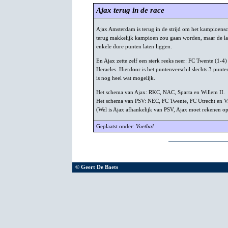
Ajax terug in de race
Ajax Amsterdam is terug in de strijd om het kampioensch
terug makkelijk kampioen zou gaan worden, maar de laa
enkele dure punten laten liggen.
En Ajax zette zelf een sterk reeks neer: FC Twente (1-4
Heracles. Hierdoor is het puntenverschil slechts 3 punt
is nog heel wat mogelijk.
Het schema van Ajax: RKC, NAC, Sparta en Willem II.
Het schema van PSV: NEC, FC Twente, FC Utrecht en Vi
(Wel is Ajax afhankelijk van PSV, Ajax moet rekenen op
Geplaatst onder:
Voetbal
© Geert De Baets