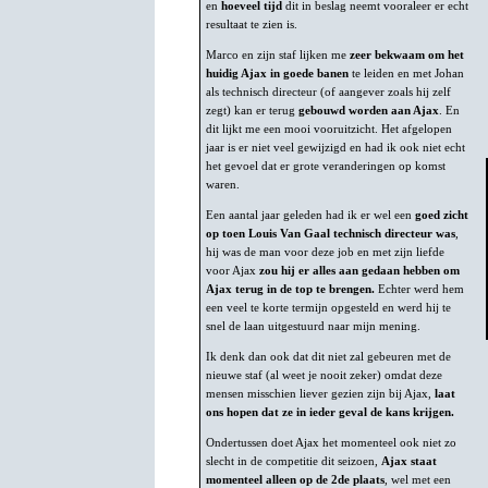
en
hoeveel tijd
dit in beslag neemt vooraleer er echt
resultaat te zien is.
Marco en zijn staf lijken me
zeer bekwaam om het
huidig Ajax in goede banen
te leiden en met Johan
als technisch directeur (of aangever zoals hij zelf
zegt) kan er terug
gebouwd worden aan Ajax
. En
dit lijkt me een mooi vooruitzicht. Het afgelopen
jaar is er niet veel gewijzigd en had ik ook niet echt
het gevoel dat er grote veranderingen op komst
waren.
Een aantal jaar geleden had ik er wel een
goed zicht
op toen Louis Van Gaal technisch directeur was
,
hij was de man voor deze job en met zijn liefde
voor Ajax
zou hij er alles aan gedaan hebben om
Ajax terug in de top te brengen.
Echter werd hem
een veel te korte termijn opgesteld en werd hij te
snel de laan uitgestuurd naar mijn mening.
Ik denk dan ook dat dit niet zal gebeuren met de
nieuwe staf (al weet je nooit zeker) omdat deze
mensen misschien liever gezien zijn bij Ajax,
laat
ons hopen dat ze in ieder geval de kans krijgen.
Ondertussen doet Ajax het momenteel ook niet zo
slecht in de competitie dit seizoen,
Ajax staat
momenteel alleen op de 2de plaats
, wel met een