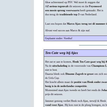
fikse achterstand op PSV. Wel moet ik zeggen dat
A
Z serieus tegenvalt
dit seizoen en dat
Feyenoord
een mooie sprong voorwaarts
heeft gemaakt. Het is
dus terug de
traditionele top 3
van Nederland.
Laat ons hopen dat
Marco Ajax terug tot dé nummer 
Alvast veel succes aan Marco & zijn staf.
Geplaatst onder:
Voetbal
Ten Cate weg bij Ajax
Het zat er aan te komen,
Henk Ten Cate gaat weg bij 
Na de
uitschakeling
in de voorronde van
Champions 
niet te best.
Daarna bleek ook
Dinamo Zagreb te groot
om zich nog
de Uefa Cup.
Het bracht alleen maar de
positie van Henk onder zwa
bezig is in de nederlandse competitie
.
Momenteel staat Ajax tweede en heeft het reeds de
Joha
prijs dit seizoen.
Jammer genoeg verliet Henk toch Ajax, terwijl ik Henk
vond voor Ajax
. Hij kon rust in de ploeg brengen, en 