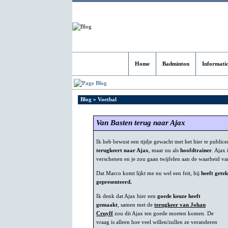
Home
Badminton
Informati
Blog
Blog
» Voetbal
Van Basten terug naar Ajax
Ik heb bewust een tijdje gewacht met het hier te public
terugkeert naar Ajax
, maar nu als
hoofdtrainer
. Ajax 
verschenen en je zou gaan twijfelen aan de waarheid van
Dat Marco komt lijkt me nu wel een feit, hij
heeft gete
gepresenteerd.
Ik denk dat Ajax hier een
goede keuze heeft
gemaakt
, samen met de
terugkeer van Johan
Cruyff
zou dit Ajax ten goede moeten komen. De
vraag is alleen hoe veel willen/zullen ze veranderen