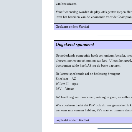
van het seizoen.
Vanaf woensdag worden de play-offs gestart (tegen He
inzet het bereiken van de voorronde voor de Champion
Geplaatst onder:
Voetbal
Ongekend spannend
De nederlands competitie heeft een unicum bereikt, met
ploegen met evenveel punten aan kop. U leest het goed
doelpunten saldo heeft AZ nu de beste papieren.
De laatste speelronde zal de beslissing brengen:
Excelsior – AZ
Willem II – Ajax
PSV – Vitesse
AZ heeft nog een zware verplaatsing te gaan, ze zullen d
Wie voorheen dacht dat PSV ook dit jaar gemakkelijk 
wel eens mis kunnen hebben, PSV staat er immers slecht
Geplaatst onder:
Voetbal